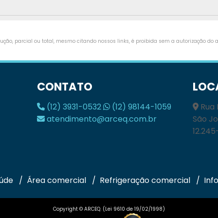
ção, parcial ou total, mesmo citando nossos links, é proibida sem a autorização do au
CONTATO
LOC
(12) 3931-0532
(12) 98144-1059
Rua 
atendimento@arceq.com.br
São Jo
12.245
aúde
Área comercial
Refrigeração comercial
Inf
Copyright © ARCEQ. (Lei 9610 de 19/02/1998)