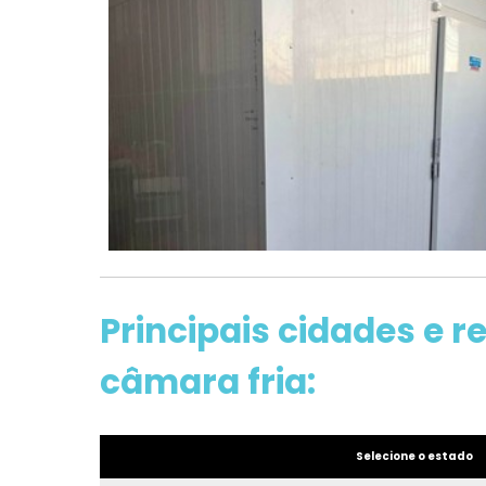
Principais cidades e 
câmara fria:
Selecione o estado