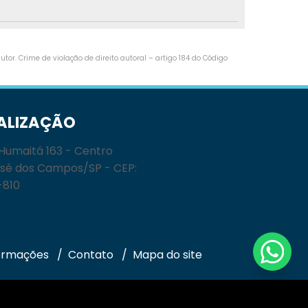
tor. Crime de violação de direito autoral – artigo 184 do Código
ALIZAÇÃO
Humaitá 163 - Centro
sé dos Campos/SP - CEP:
-810
ormações
Contato
Mapa do site