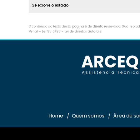
Selecione o estado.
O conteúdo do texto desta página é de direito reservado. Sua reprodu
Penal –
Lei 9610/98 - Lei de direitos autorais
.
Home
Quem somos
Área de s