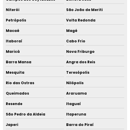
Niterói
São João de Meriti
Petrópolis
Volta Redonda
Macaé
Magé
Itaboraí
Cabo Frio
Maricá
Nova Friburgo
Barra Mansa
Angra dos Reis
Mesquita
Teresópolis
Rio das Ostras
Nilópolis
Queimados
Araruama
Resende
Itaguaí
São Pedro da Aldeia
Itaperuna
Japeri
Barra do Piraí