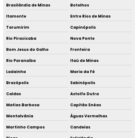
Brasilândia de Minas
Botelhos
Itamonte
Entre Rios de Minas
Tarumirim
Capinópolis
Rio Piracicaba
Nova Ponte
Bom Jesus do Galho
Fronteira
Rio Paranaíba
Itaú de Minas
Ladainha
Maria da Fé
Brazópolis
Sabinópolis
Caldas
Astolfo Dutra
Matias Barbosa
Capitão Enéas
Montalvânia
Águas Vermelhas
Martinho Campos
Candeias