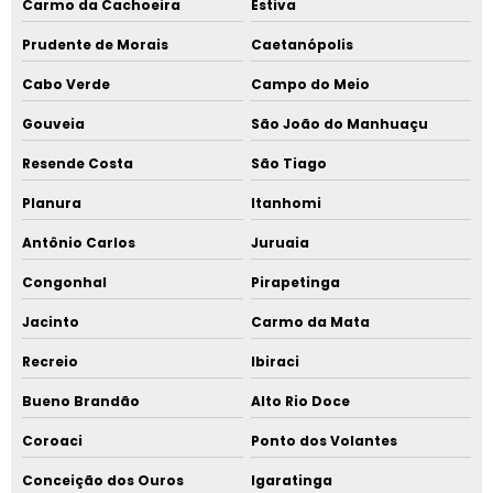
Carmo da Cachoeira
Estiva
Prudente de Morais
Caetanópolis
Cabo Verde
Campo do Meio
Gouveia
São João do Manhuaçu
Resende Costa
São Tiago
Planura
Itanhomi
Antônio Carlos
Juruaia
Congonhal
Pirapetinga
Jacinto
Carmo da Mata
Recreio
Ibiraci
Bueno Brandão
Alto Rio Doce
Coroaci
Ponto dos Volantes
Conceição dos Ouros
Igaratinga