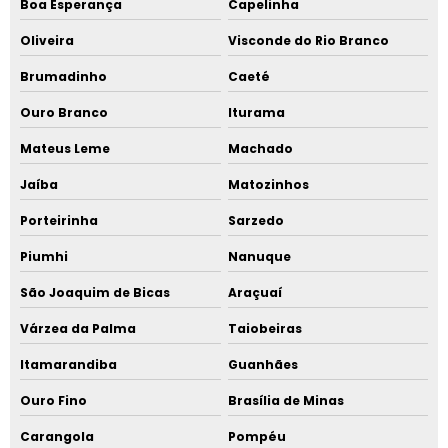
Boa Esperança
Capelinha
Oliveira
Visconde do Rio Branco
Brumadinho
Caeté
Ouro Branco
Iturama
Mateus Leme
Machado
Jaíba
Matozinhos
Porteirinha
Sarzedo
Piumhi
Nanuque
São Joaquim de Bicas
Araçuaí
Várzea da Palma
Taiobeiras
Itamarandiba
Guanhães
Ouro Fino
Brasília de Minas
Carangola
Pompéu