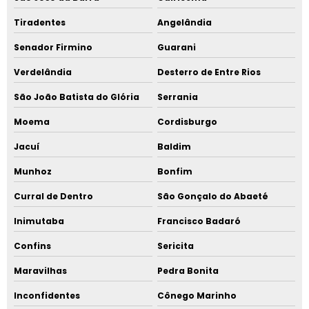
Tiradentes
Angelândia
Senador Firmino
Guarani
Verdelândia
Desterro de Entre Rios
São João Batista do Glória
Serrania
Moema
Cordisburgo
Jacuí
Baldim
Munhoz
Bonfim
Curral de Dentro
São Gonçalo do Abaeté
Inimutaba
Francisco Badaró
Confins
Sericita
Maravilhas
Pedra Bonita
Inconfidentes
Cônego Marinho