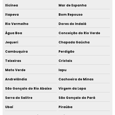
Ilicínea
Mar de Espanha
Itapeva
Bom Repouso
Rio Vermelho
Dores do Indaiá
Água Boa
Conceição do Rio Verde
Jequeri
Chapada Gaúcha
Cambuquira
Perdigão
Teixeiras
Cristais
Mato Verde
Iapu
Andrelândia
Cachoeira de Minas
São Gonçalo do Rio Abaixo
Virgem da Lapa
Serra do Salitre
São Gonçalo do Pará
Ubaí
Piraúba