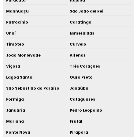
Paracatu
Itajubá
Manhuaçu
São João del Rei
Patrocínio
Caratinga
Unaí
Esmeraldas
Timóteo
Curvelo
João Monlevade
Alfenas
Viçosa
Três Corações
Lagoa Santa
Ouro Preto
São Sebastião do Paraíso
Janaúba
Formiga
Cataguases
Januária
Pedro Leopoldo
Mariana
Frutal
Ponte Nova
Pirapora