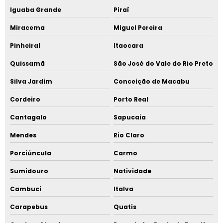
Iguaba Grande
Piraí
Miracema
Miguel Pereira
Pinheiral
Itaocara
Quissamã
São José do Vale do Rio Preto
Silva Jardim
Conceição de Macabu
Cordeiro
Porto Real
Cantagalo
Sapucaia
Mendes
Rio Claro
Porciúncula
Carmo
Sumidouro
Natividade
Cambuci
Italva
Carapebus
Quatis