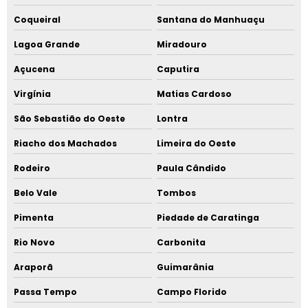
Coqueiral
Santana do Manhuaçu
Lagoa Grande
Miradouro
Açucena
Caputira
Virgínia
Matias Cardoso
São Sebastião do Oeste
Lontra
Riacho dos Machados
Limeira do Oeste
Rodeiro
Paula Cândido
Belo Vale
Tombos
Pimenta
Piedade de Caratinga
Rio Novo
Carbonita
Araporã
Guimarânia
Passa Tempo
Campo Florido