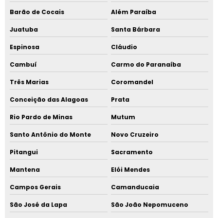
Barão de Cocais
Além Paraíba
Juatuba
Santa Bárbara
Espinosa
Cláudio
Cambuí
Carmo do Paranaíba
Três Marias
Coromandel
Conceição das Alagoas
Prata
Rio Pardo de Minas
Mutum
Santo Antônio do Monte
Novo Cruzeiro
Pitangui
Sacramento
Mantena
Elói Mendes
Campos Gerais
Camanducaia
São José da Lapa
São João Nepomuceno