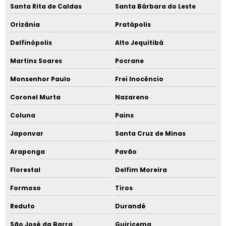
Santa Rita de Caldas
Santa Bárbara do Leste
Orizânia
Pratápolis
Delfinópolis
Alto Jequitibá
Martins Soares
Pocrane
Monsenhor Paulo
Frei Inocêncio
Coronel Murta
Nazareno
Coluna
Pains
Japonvar
Santa Cruz de Minas
Araponga
Pavão
Florestal
Delfim Moreira
Formoso
Tiros
Reduto
Durandé
São José da Barra
Guiricema