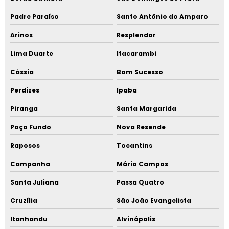
Padre Paraíso
Santo Antônio do Amparo
Arinos
Resplendor
Lima Duarte
Itacarambi
Cássia
Bom Sucesso
Perdizes
Ipaba
Piranga
Santa Margarida
Poço Fundo
Nova Resende
Raposos
Tocantins
Campanha
Mário Campos
Santa Juliana
Passa Quatro
Cruzília
São João Evangelista
Itanhandu
Alvinópolis