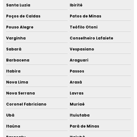
Santa Luzia
Ibirité
Poços de Caldas
Patos de Minas
Pouso Alegre
Teófilo Otoni
Varginha
Conselheiro Lafaiete
Sabará
Vespasiano
Barbacena
Araguari
Itabira
Passos
Nova Lima
Araxá
Nova Serrana
Lavras
Coronel Fabriciano
Muriaé
Ubá
Ituiutaba
Itaúna
Pará de Minas