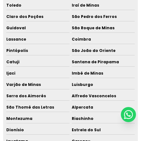
Toledo
Iraí de Minas
Claro dos Poções
São Pedro dos Ferros
Guidoval
São Roque de Minas
Lassance
Coimbra
Pintópolis
São João do Oriente
Catuji
Santana de Pirapama
Ijaci
Imbé de Minas
Varjão de Minas
Luisburgo
Serra dos Aimorés
Alfredo Vasconcelos
São Thomé das Letras
Alpercata
Montezuma
Riachinho
Dionísio
Estrela do Sul