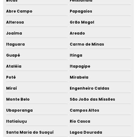
Bicas
Felixlândia
Abre Campo
Papagaios
Alterosa
Grão Mogol
Joaíma
Areado
Itaguara
Carmo de Minas
Guapé
Itinga
Ataléia
Itapagipe
Poté
Mirabela
Miraí
Engenheiro Caldas
Monte Belo
São João das Missões
Ubaporanga
Campos Altos
Itatiaiuçu
Rio Casca
Santa Maria do Suaçuí
Lagoa Dourada