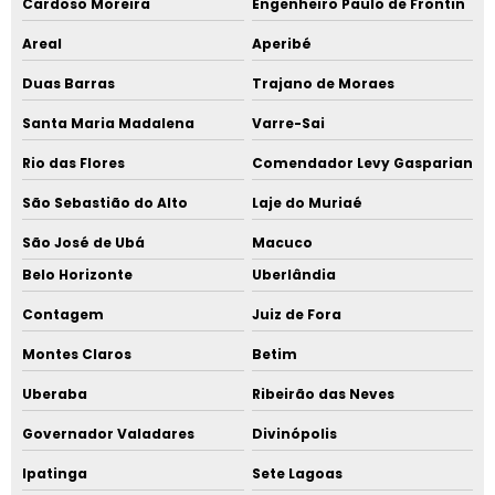
Cardoso Moreira
Engenheiro Paulo de Frontin
Areal
Aperibé
Duas Barras
Trajano de Moraes
Santa Maria Madalena
Varre-Sai
Rio das Flores
Comendador Levy Gasparian
São Sebastião do Alto
Laje do Muriaé
São José de Ubá
Macuco
Belo Horizonte
Uberlândia
Contagem
Juiz de Fora
Montes Claros
Betim
Uberaba
Ribeirão das Neves
Governador Valadares
Divinópolis
Ipatinga
Sete Lagoas