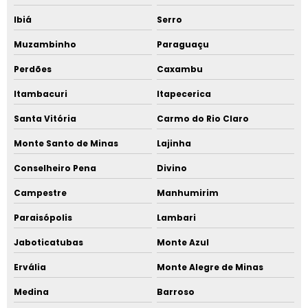
Ibiá
Serro
Muzambinho
Paraguaçu
Perdões
Caxambu
Itambacuri
Itapecerica
Santa Vitória
Carmo do Rio Claro
Monte Santo de Minas
Lajinha
Conselheiro Pena
Divino
Campestre
Manhumirim
Paraisópolis
Lambari
Jaboticatubas
Monte Azul
Ervália
Monte Alegre de Minas
Medina
Barroso