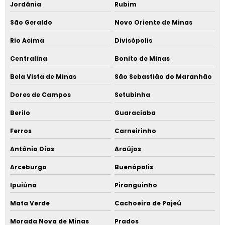
Jordânia
Rubim
São Geraldo
Novo Oriente de Minas
Rio Acima
Divisópolis
Centralina
Bonito de Minas
Bela Vista de Minas
São Sebastião do Maranhão
Dores de Campos
Setubinha
Berilo
Guaraciaba
Ferros
Carneirinho
Antônio Dias
Araújos
Arceburgo
Buenópolis
Ipuiúna
Piranguinho
Mata Verde
Cachoeira de Pajeú
Morada Nova de Minas
Prados