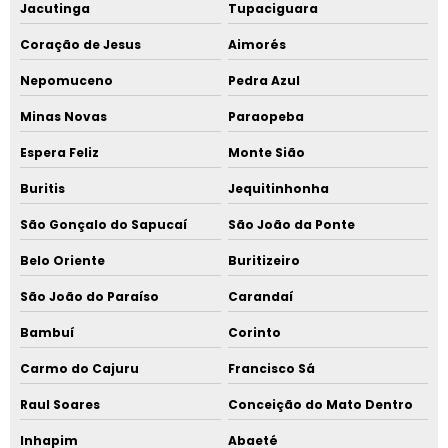
Jacutinga
Tupaciguara
Coração de Jesus
Aimorés
Nepomuceno
Pedra Azul
Minas Novas
Paraopeba
Espera Feliz
Monte Sião
Buritis
Jequitinhonha
São Gonçalo do Sapucaí
São João da Ponte
Belo Oriente
Buritizeiro
São João do Paraíso
Carandaí
Bambuí
Corinto
Carmo do Cajuru
Francisco Sá
Raul Soares
Conceição do Mato Dentro
Inhapim
Abaeté