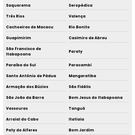
Saquarema
Seropédica
Três Rios
Valença
Cachoeiras de Macacu
Rio Bonito
Guapimirim
Casimiro de Abreu
São Francisco de
Paraty
Itabapoana
Paraíba do Sul
Paracambi
Santo Antônio de Pádua
Mangaratiba
Armação dos Búzios
São Fidélis
São João da Barra
Bom Jesus do Itabapoana
Vassouras
Tanguá
Arraial do Cabo
Itatiaia
Paty do Alferes
Bom Jardim