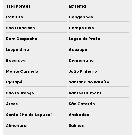
Três Pontas
Extrema
Itabirito
Congonhas
São Francisco
Campo Belo
Bom Despacho
Lagoa da Prata
Leopoldina
Guaxupé
Bocaiuva
Diamantina
Monte Carmelo
João Pinheiro
Igarapé
Santana do Paraíso
São Lourenço
Santos Dumont
Arcos
São Gotardo
Santa Rita do Sapucaí
Andradas
Almenara
Salinas