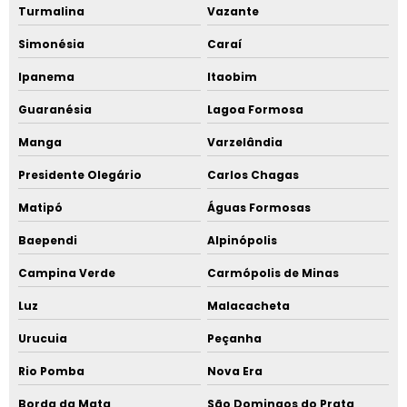
Turmalina
Vazante
Simonésia
Caraí
Ipanema
Itaobim
Guaranésia
Lagoa Formosa
Manga
Varzelândia
Presidente Olegário
Carlos Chagas
Matipó
Águas Formosas
Baependi
Alpinópolis
Campina Verde
Carmópolis de Minas
Luz
Malacacheta
Urucuia
Peçanha
Rio Pomba
Nova Era
Borda da Mata
São Domingos do Prata