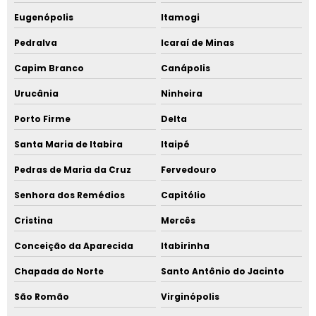
Eugenópolis
Itamogi
Pedralva
Icaraí de Minas
Capim Branco
Canápolis
Urucânia
Ninheira
Porto Firme
Delta
Santa Maria de Itabira
Itaipé
Pedras de Maria da Cruz
Fervedouro
Senhora dos Remédios
Capitólio
Cristina
Mercês
Conceição da Aparecida
Itabirinha
Chapada do Norte
Santo Antônio do Jacinto
São Romão
Virginópolis