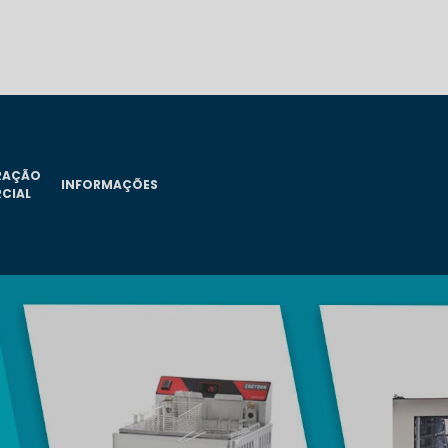
ERAÇÃO
INFORMAÇÕES
CIAL
ASSISTÊNCIA
ASSISTÊNCIA
ASSISTÊN
ACESSÓRIOS
TÉCNICA
TÉCNICA
TECNIC
PARA
APARELHO
BALCÃO
CAMAR
INALADOR
DE PRESSÃO
REFRIGERADO
FRIA