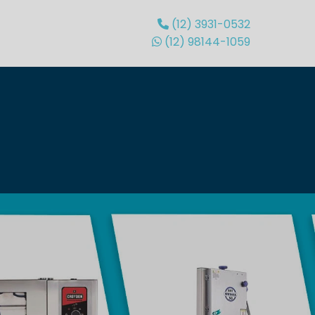
(12) 3931-0532
(12) 98144-1059
ASSISTÊNCIA
CIA
ASSISTÊNCIA
ASSISTÊNCIA
ASSISTÊNCIA
TÉCNICA DE
A
TECNICA
TÉCNICA DE
TÉCNICA
APARELHO
A
CAMARA
CAFETEIRA
CERVEJEIRA
DE PRESSÃO
FRIGORIFICA
INDUSTRIAL
DIGITAL