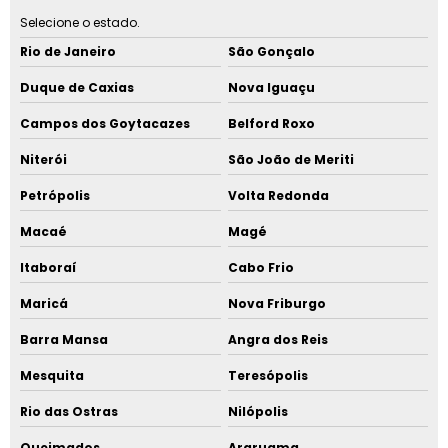
Selecione o estado.
Rio de Janeiro
São Gonçalo
Duque de Caxias
Nova Iguaçu
Campos dos Goytacazes
Belford Roxo
Niterói
São João de Meriti
Petrópolis
Volta Redonda
Macaé
Magé
Itaboraí
Cabo Frio
Maricá
Nova Friburgo
Barra Mansa
Angra dos Reis
Mesquita
Teresópolis
Rio das Ostras
Nilópolis
Queimados
Araruama