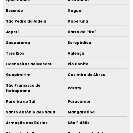
Resende
Itaguaí
São Pedro da Aldeia
Itaperuna
Japeri
Barra do Piraí
Saquarema
Seropédica
Três Rios
Valença
Cachoeiras de Macacu
Rio Bonito
Guapimirim
Casimiro de Abreu
São Francisco de
Paraty
Itabapoana
Paraíba do Sul
Paracambi
Santo Antônio de Pádua
Mangaratiba
Armação dos Búzios
São Fidélis