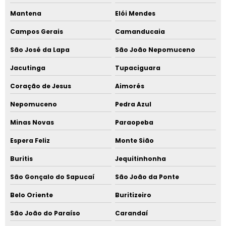
Mantena
Elói Mendes
Campos Gerais
Camanducaia
São José da Lapa
São João Nepomuceno
Jacutinga
Tupaciguara
Coração de Jesus
Aimorés
Nepomuceno
Pedra Azul
Minas Novas
Paraopeba
Espera Feliz
Monte Sião
Buritis
Jequitinhonha
São Gonçalo do Sapucaí
São João da Ponte
Belo Oriente
Buritizeiro
São João do Paraíso
Carandaí