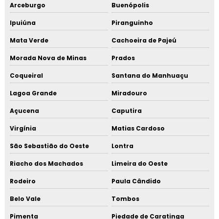
Arceburgo
Buenópolis
Ipuiúna
Piranguinho
Mata Verde
Cachoeira de Pajeú
Morada Nova de Minas
Prados
Coqueiral
Santana do Manhuaçu
Lagoa Grande
Miradouro
Açucena
Caputira
Virgínia
Matias Cardoso
São Sebastião do Oeste
Lontra
Riacho dos Machados
Limeira do Oeste
Rodeiro
Paula Cândido
Belo Vale
Tombos
Pimenta
Piedade de Caratinga