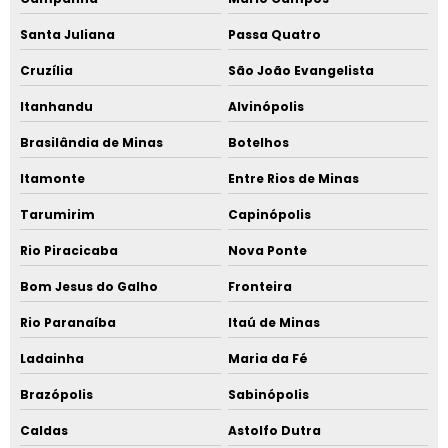
Santa Juliana
Passa Quatro
Cruzília
São João Evangelista
Itanhandu
Alvinópolis
Brasilândia de Minas
Botelhos
Itamonte
Entre Rios de Minas
Tarumirim
Capinópolis
Rio Piracicaba
Nova Ponte
Bom Jesus do Galho
Fronteira
Rio Paranaíba
Itaú de Minas
Ladainha
Maria da Fé
Brazópolis
Sabinópolis
Caldas
Astolfo Dutra