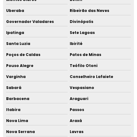
Uberaba
Ribeirão das Neves
Governador Valadares
Divinópolis
Ipatinga
Sete Lagoas
Santa Luzia
Ibirité
Poços de Caldas
Patos de Minas
Pouso Alegre
Teófilo Otoni
Varginha
Conselheiro Lafaiete
Sabará
Vespasiano
Barbacena
Araguari
Itabira
Passos
Nova Lima
Araxá
Nova Serrana
Lavras