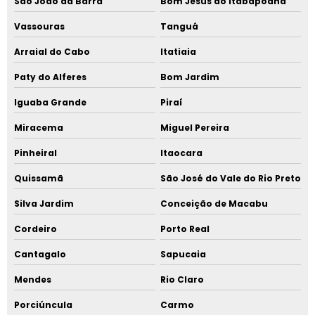
São João da Barra
Bom Jesus do Itabapoana
Vassouras
Tanguá
Arraial do Cabo
Itatiaia
Paty do Alferes
Bom Jardim
Iguaba Grande
Piraí
Miracema
Miguel Pereira
Pinheiral
Itaocara
Quissamã
São José do Vale do Rio Preto
Silva Jardim
Conceição de Macabu
Cordeiro
Porto Real
Cantagalo
Sapucaia
Mendes
Rio Claro
Porciúncula
Carmo