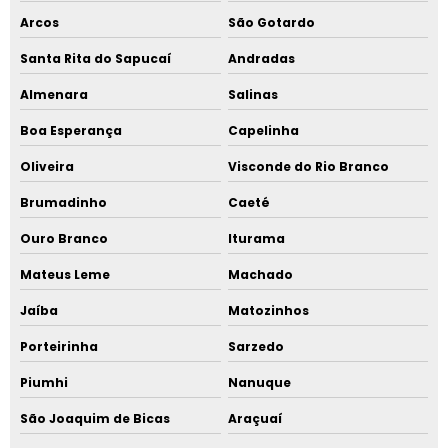
Arcos
São Gotardo
Santa Rita do Sapucaí
Andradas
Almenara
Salinas
Boa Esperança
Capelinha
Oliveira
Visconde do Rio Branco
Brumadinho
Caeté
Ouro Branco
Iturama
Mateus Leme
Machado
Jaíba
Matozinhos
Porteirinha
Sarzedo
Piumhi
Nanuque
São Joaquim de Bicas
Araçuaí