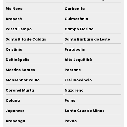
Rio Novo
Carbonita
Araporã
Guimarânia
Passa Tempo
Campo Florido
Santa Rita de Caldas
Santa Bárbara do Leste
Orizânia
Pratápolis
Delfinópolis
Alto Jequitibá
Martins Soares
Pocrane
Monsenhor Paulo
Frei Inocêncio
Coronel Murta
Nazareno
Coluna
Pains
Japonvar
Santa Cruz de Minas
Araponga
Pavão