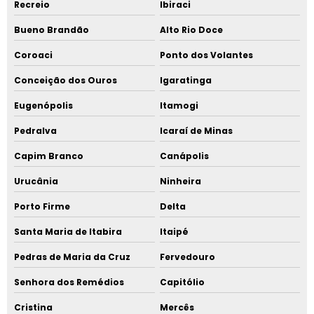
Recreio
Ibiraci
Bueno Brandão
Alto Rio Doce
Coroaci
Ponto dos Volantes
Conceição dos Ouros
Igaratinga
Eugenópolis
Itamogi
Pedralva
Icaraí de Minas
Capim Branco
Canápolis
Urucânia
Ninheira
Porto Firme
Delta
Santa Maria de Itabira
Itaipé
Pedras de Maria da Cruz
Fervedouro
Senhora dos Remédios
Capitólio
Cristina
Mercês