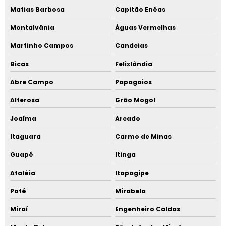
Matias Barbosa
Capitão Enéas
Montalvânia
Águas Vermelhas
Martinho Campos
Candeias
Bicas
Felixlândia
Abre Campo
Papagaios
Alterosa
Grão Mogol
Joaíma
Areado
Itaguara
Carmo de Minas
Guapé
Itinga
Ataléia
Itapagipe
Poté
Mirabela
Miraí
Engenheiro Caldas