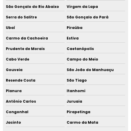
São Gonçalo do Rio Abaixo
Virgem da Lapa
Serra do Salitre
São Gonçalo do Pará
Ubaí
Piraúba
Carmo da Cachoeira
Estiva
Prudente de Morais
Caetanópolis
Cabo Verde
Campo do Meio
Gouveia
São João do Manhuaçu
Resende Costa
São Tiago
Planura
Itanhomi
Antônio Carlos
Juruaia
Congonhal
Pirapetinga
Jacinto
Carmo da Mata