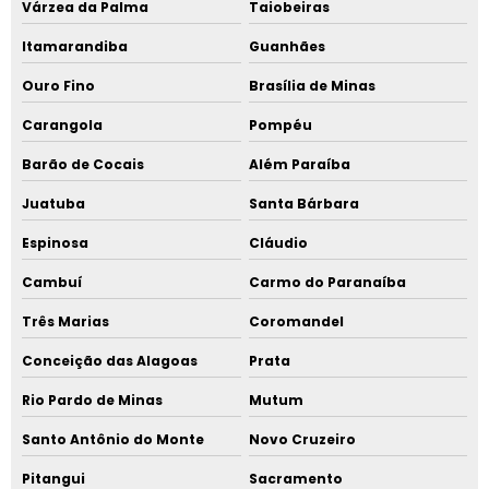
Várzea da Palma
Taiobeiras
Itamarandiba
Guanhães
Ouro Fino
Brasília de Minas
Carangola
Pompéu
Barão de Cocais
Além Paraíba
Juatuba
Santa Bárbara
Espinosa
Cláudio
Cambuí
Carmo do Paranaíba
Três Marias
Coromandel
Conceição das Alagoas
Prata
Rio Pardo de Minas
Mutum
Santo Antônio do Monte
Novo Cruzeiro
Pitangui
Sacramento