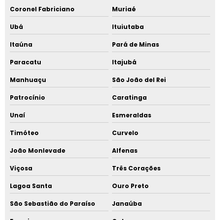
Coronel Fabriciano
Muriaé
Ubá
Ituiutaba
Itaúna
Pará de Minas
Paracatu
Itajubá
Manhuaçu
São João del Rei
Patrocínio
Caratinga
Unaí
Esmeraldas
Timóteo
Curvelo
João Monlevade
Alfenas
Viçosa
Três Corações
Lagoa Santa
Ouro Preto
São Sebastião do Paraíso
Janaúba