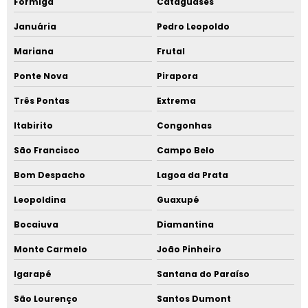
Formiga
Cataguases
Januária
Pedro Leopoldo
Mariana
Frutal
Ponte Nova
Pirapora
Três Pontas
Extrema
Itabirito
Congonhas
São Francisco
Campo Belo
Bom Despacho
Lagoa da Prata
Leopoldina
Guaxupé
Bocaiuva
Diamantina
Monte Carmelo
João Pinheiro
Igarapé
Santana do Paraíso
São Lourenço
Santos Dumont