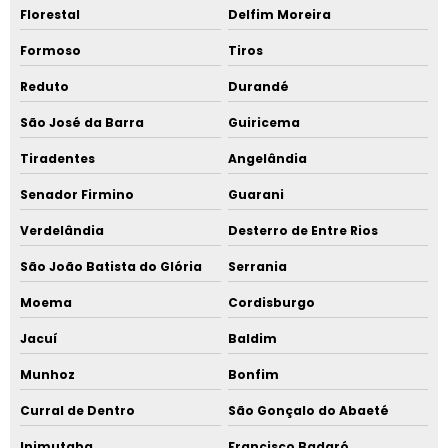
Florestal
Delfim Moreira
Formoso
Tiros
Reduto
Durandé
São José da Barra
Guiricema
Tiradentes
Angelândia
Senador Firmino
Guarani
Verdelândia
Desterro de Entre Rios
São João Batista do Glória
Serrania
Moema
Cordisburgo
Jacuí
Baldim
Munhoz
Bonfim
Curral de Dentro
São Gonçalo do Abaeté
Inimutaba
Francisco Badaró