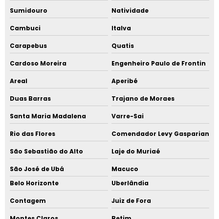
Sumidouro
Natividade
Cambuci
Italva
Carapebus
Quatis
Cardoso Moreira
Engenheiro Paulo de Frontin
Areal
Aperibé
Duas Barras
Trajano de Moraes
Santa Maria Madalena
Varre-Sai
Rio das Flores
Comendador Levy Gasparian
São Sebastião do Alto
Laje do Muriaé
São José de Ubá
Macuco
Belo Horizonte
Uberlândia
Contagem
Juiz de Fora
Montes Claros
Betim