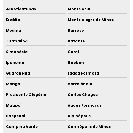
Jaboticatubas
Monte Azul
Ervália
Monte Alegre de Minas
Medina
Barroso
Turmalina
Vazante
Simonésia
Caraí
Ipanema
Itaobim
Guaranésia
Lagoa Formosa
Manga
Varzelândia
Presidente Olegário
Carlos Chagas
Matipó
Águas Formosas
Baependi
Alpinópolis
Campina Verde
Carmópolis de Minas