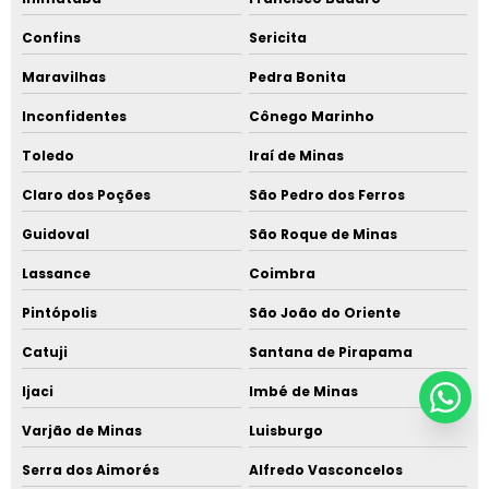
Confins
Sericita
Maravilhas
Pedra Bonita
Inconfidentes
Cônego Marinho
Toledo
Iraí de Minas
Claro dos Poções
São Pedro dos Ferros
Guidoval
São Roque de Minas
Lassance
Coimbra
Pintópolis
São João do Oriente
Catuji
Santana de Pirapama
Ijaci
Imbé de Minas
Varjão de Minas
Luisburgo
Serra dos Aimorés
Alfredo Vasconcelos