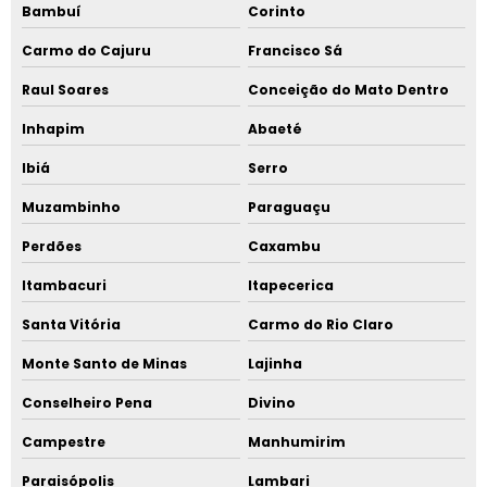
Bambuí
Corinto
Carmo do Cajuru
Francisco Sá
Raul Soares
Conceição do Mato Dentro
Inhapim
Abaeté
Ibiá
Serro
Muzambinho
Paraguaçu
Perdões
Caxambu
Itambacuri
Itapecerica
Santa Vitória
Carmo do Rio Claro
Monte Santo de Minas
Lajinha
Conselheiro Pena
Divino
Campestre
Manhumirim
Paraisópolis
Lambari