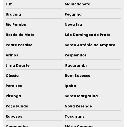
Luz
Malacacheta
Urucuia
Peçanha
Rio Pomba
Nova Era
Borda da Mata
São Domingos do Prata
Padre Paraíso
Santo Antônio do Amparo
Arinos
Resplendor
Lima Duarte
Itacarambi
Cássia
Bom Sucesso
Perdizes
Ipaba
Piranga
Santa Margarida
Poço Fundo
Nova Resende
Raposos
Tocantins
Campanha
Mário Campos