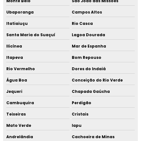
Monte Belo
São João das Missões
Ubaporanga
Campos Altos
Itatiaiuçu
Rio Casca
Santa Maria do Suaçuí
Lagoa Dourada
Ilicínea
Mar de Espanha
Itapeva
Bom Repouso
Rio Vermelho
Dores do Indaiá
Água Boa
Conceição do Rio Verde
Jequeri
Chapada Gaúcha
Cambuquira
Perdigão
Teixeiras
Cristais
Mato Verde
Iapu
Andrelândia
Cachoeira de Minas