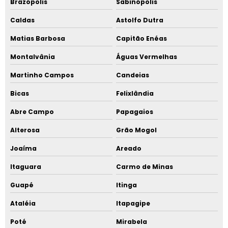
Brazópolis
Sabinópolis
Caldas
Astolfo Dutra
Matias Barbosa
Capitão Enéas
Montalvânia
Águas Vermelhas
Martinho Campos
Candeias
Bicas
Felixlândia
Abre Campo
Papagaios
Alterosa
Grão Mogol
Joaíma
Areado
Itaguara
Carmo de Minas
Guapé
Itinga
Ataléia
Itapagipe
Poté
Mirabela