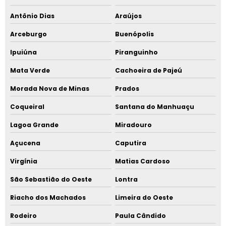
Antônio Dias
Araújos
Arceburgo
Buenópolis
Ipuiúna
Piranguinho
Mata Verde
Cachoeira de Pajeú
Morada Nova de Minas
Prados
Coqueiral
Santana do Manhuaçu
Lagoa Grande
Miradouro
Açucena
Caputira
Virgínia
Matias Cardoso
São Sebastião do Oeste
Lontra
Riacho dos Machados
Limeira do Oeste
Rodeiro
Paula Cândido