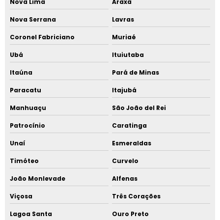
Nova Lima
Araxá
Nova Serrana
Lavras
Coronel Fabriciano
Muriaé
Ubá
Ituiutaba
Itaúna
Pará de Minas
Paracatu
Itajubá
Manhuaçu
São João del Rei
Patrocínio
Caratinga
Unaí
Esmeraldas
Timóteo
Curvelo
João Monlevade
Alfenas
Viçosa
Três Corações
Lagoa Santa
Ouro Preto