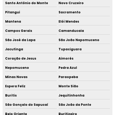
Santo Antônio do Monte
Novo Cruzeiro
Pitangui
Sacramento
Mantena
Elói Mendes
Campos Gerais
Camanducaia
São José da Lapa
São João Nepomuceno
Jacutinga
Tupaciguara
Coração de Jesus
Aimorés
Nepomuceno
Pedra Azul
Minas Novas
Paraopeba
Espera Feliz
Monte Sião
Buritis
Jequitinhonha
São Gonçalo do Sapucaí
São João da Ponte
Belo Oriente
Buritizeiro