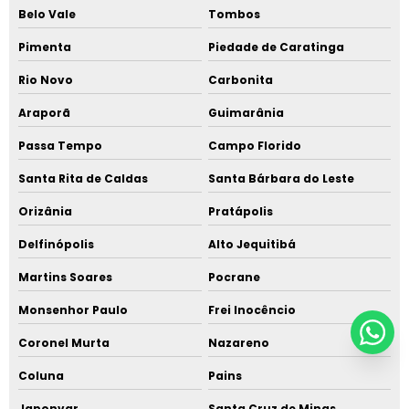
Belo Vale
Tombos
Pimenta
Piedade de Caratinga
Rio Novo
Carbonita
Araporã
Guimarânia
Passa Tempo
Campo Florido
Santa Rita de Caldas
Santa Bárbara do Leste
Orizânia
Pratápolis
Delfinópolis
Alto Jequitibá
Martins Soares
Pocrane
Monsenhor Paulo
Frei Inocêncio
Coronel Murta
Nazareno
Coluna
Pains
Japonvar
Santa Cruz de Minas