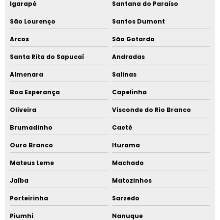
Igarapé
Santana do Paraíso
São Lourenço
Santos Dumont
Arcos
São Gotardo
Santa Rita do Sapucaí
Andradas
Almenara
Salinas
Boa Esperança
Capelinha
Oliveira
Visconde do Rio Branco
Brumadinho
Caeté
Ouro Branco
Iturama
Mateus Leme
Machado
Jaíba
Matozinhos
Porteirinha
Sarzedo
Piumhi
Nanuque