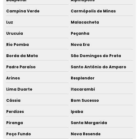
Campina Verde
Carmópolis de Minas
Luz
Malacacheta
Urucuia
Peçanha
Rio Pomba
Nova Era
Borda da Mata
São Domingos do Prata
Padre Paraíso
Santo Antônio do Amparo
Arinos
Resplendor
Lima Duarte
Itacarambi
Cássia
Bom Sucesso
Perdizes
Ipaba
Piranga
Santa Margarida
Poço Fundo
Nova Resende