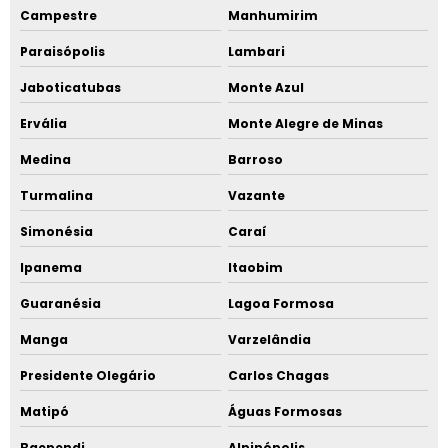
Campestre
Manhumirim
Paraisópolis
Lambari
Jaboticatubas
Monte Azul
Ervália
Monte Alegre de Minas
Medina
Barroso
Turmalina
Vazante
Simonésia
Caraí
Ipanema
Itaobim
Guaranésia
Lagoa Formosa
Manga
Varzelândia
Presidente Olegário
Carlos Chagas
Matipó
Águas Formosas
Baependi
Alpinópolis