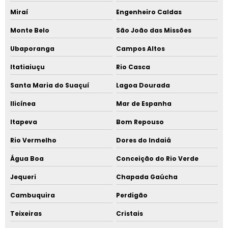
Miraí
Engenheiro Caldas
Monte Belo
São João das Missões
Ubaporanga
Campos Altos
Itatiaiuçu
Rio Casca
Santa Maria do Suaçuí
Lagoa Dourada
Ilicínea
Mar de Espanha
Itapeva
Bom Repouso
Rio Vermelho
Dores do Indaiá
Água Boa
Conceição do Rio Verde
Jequeri
Chapada Gaúcha
Cambuquira
Perdigão
Teixeiras
Cristais