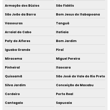
Armação dos Búzios
São Fidélis
São João da Barra
Bom Jesus do Itabapoana
Vassouras
Tanguá
Arraial do Cabo
Itatiaia
Paty do Alferes
Bom Jardim
Iguaba Grande
Piraí
Miracema
Miguel Pereira
Pinheiral
Itaocara
Quissamã
São José do Vale do Rio Preto
Silva Jardim
Conceição de Macabu
Cordeiro
Porto Real
Cantagalo
Sapucaia