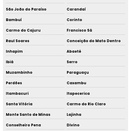
São João do Paraíso
Carandaí
Bambuí
Corinto
Carmo do Cajuru
Francisco Sá
Raul Soares
Conceição do Mato Dentro
Inhapim
Abaeté
Ibiá
Serro
Muzambinho
Paraguaçu
Perdões
Caxambu
Itambacuri
Itapecerica
Santa Vitória
Carmo do Rio Claro
Monte Santo de Minas
Lajinha
Conselheiro Pena
Divino