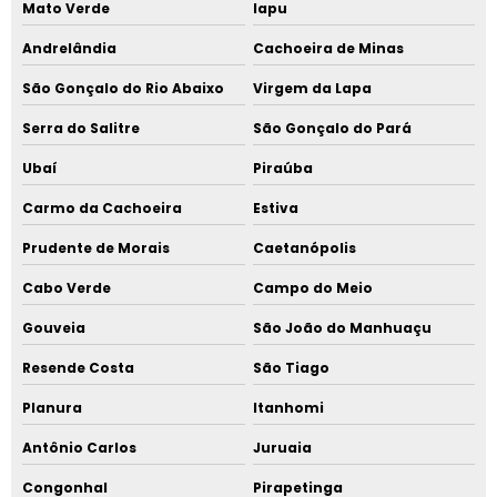
Mato Verde
Iapu
Andrelândia
Cachoeira de Minas
São Gonçalo do Rio Abaixo
Virgem da Lapa
Serra do Salitre
São Gonçalo do Pará
Ubaí
Piraúba
Carmo da Cachoeira
Estiva
Prudente de Morais
Caetanópolis
Cabo Verde
Campo do Meio
Gouveia
São João do Manhuaçu
Resende Costa
São Tiago
Planura
Itanhomi
Antônio Carlos
Juruaia
Congonhal
Pirapetinga