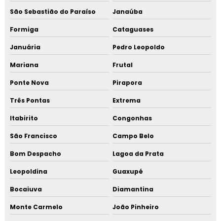
São Sebastião do Paraíso
Janaúba
Formiga
Cataguases
Januária
Pedro Leopoldo
Mariana
Frutal
Ponte Nova
Pirapora
Três Pontas
Extrema
Itabirito
Congonhas
São Francisco
Campo Belo
Bom Despacho
Lagoa da Prata
Leopoldina
Guaxupé
Bocaiuva
Diamantina
Monte Carmelo
João Pinheiro