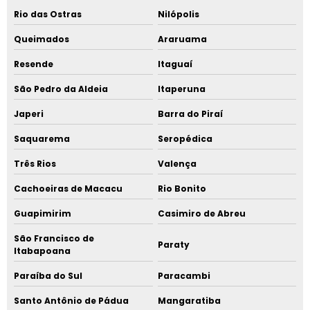
Rio das Ostras
Nilópolis
Queimados
Araruama
Resende
Itaguaí
São Pedro da Aldeia
Itaperuna
Japeri
Barra do Piraí
Saquarema
Seropédica
Três Rios
Valença
Cachoeiras de Macacu
Rio Bonito
Guapimirim
Casimiro de Abreu
São Francisco de
Paraty
Itabapoana
Paraíba do Sul
Paracambi
Santo Antônio de Pádua
Mangaratiba