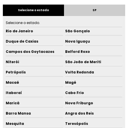
Selecione o estado
SP
Selecione o estado.
Rio de Janeiro
São Gonçalo
Duque de Caxias
Nova Iguaçu
Campos dos Goytacazes
Belford Roxo
Niterói
São João de Meriti
Petrópolis
Volta Redonda
Macaé
Magé
Itaboraí
Cabo Frio
Maricá
Nova Friburgo
Barra Mansa
Angra dos Reis
Mesquita
Teresópolis