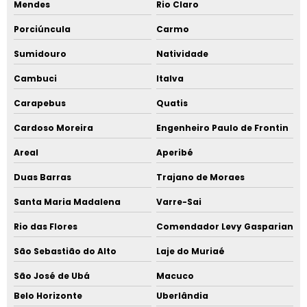
Mendes
Rio Claro
Porciúncula
Carmo
Sumidouro
Natividade
Cambuci
Italva
Carapebus
Quatis
Cardoso Moreira
Engenheiro Paulo de Frontin
Areal
Aperibé
Duas Barras
Trajano de Moraes
Santa Maria Madalena
Varre-Sai
Rio das Flores
Comendador Levy Gasparian
São Sebastião do Alto
Laje do Muriaé
São José de Ubá
Macuco
Belo Horizonte
Uberlândia