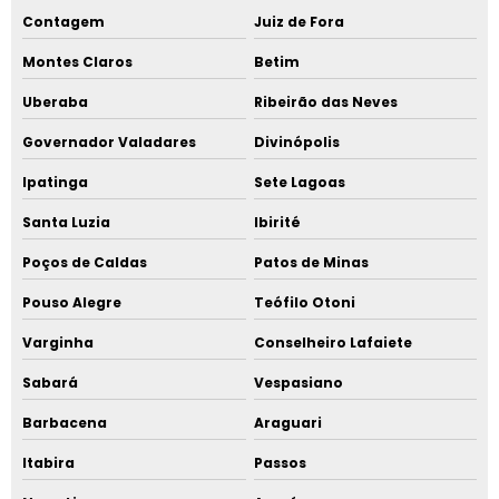
Contagem
Juiz de Fora
Montes Claros
Betim
Uberaba
Ribeirão das Neves
Governador Valadares
Divinópolis
Ipatinga
Sete Lagoas
Santa Luzia
Ibirité
Poços de Caldas
Patos de Minas
Pouso Alegre
Teófilo Otoni
Varginha
Conselheiro Lafaiete
Sabará
Vespasiano
Barbacena
Araguari
Itabira
Passos