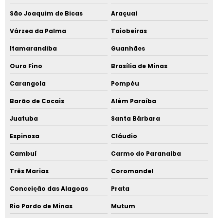
São Joaquim de Bicas
Araçuaí
Várzea da Palma
Taiobeiras
Itamarandiba
Guanhães
Ouro Fino
Brasília de Minas
Carangola
Pompéu
Barão de Cocais
Além Paraíba
Juatuba
Santa Bárbara
Espinosa
Cláudio
Cambuí
Carmo do Paranaíba
Três Marias
Coromandel
Conceição das Alagoas
Prata
Rio Pardo de Minas
Mutum