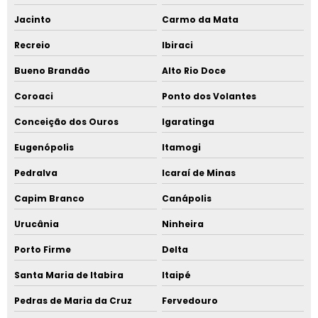
Jacinto
Carmo da Mata
Recreio
Ibiraci
Bueno Brandão
Alto Rio Doce
Coroaci
Ponto dos Volantes
Conceição dos Ouros
Igaratinga
Eugenópolis
Itamogi
Pedralva
Icaraí de Minas
Capim Branco
Canápolis
Urucânia
Ninheira
Porto Firme
Delta
Santa Maria de Itabira
Itaipé
Pedras de Maria da Cruz
Fervedouro