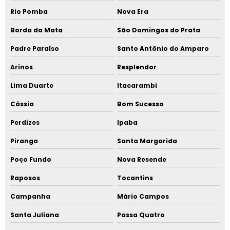
Rio Pomba
Nova Era
Borda da Mata
São Domingos do Prata
Padre Paraíso
Santo Antônio do Amparo
Arinos
Resplendor
Lima Duarte
Itacarambi
Cássia
Bom Sucesso
Perdizes
Ipaba
Piranga
Santa Margarida
Poço Fundo
Nova Resende
Raposos
Tocantins
Campanha
Mário Campos
Santa Juliana
Passa Quatro