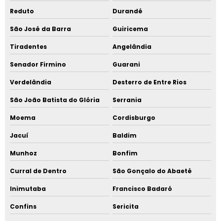
Reduto
Durandé
São José da Barra
Guiricema
Tiradentes
Angelândia
Senador Firmino
Guarani
Verdelândia
Desterro de Entre Rios
São João Batista do Glória
Serrania
Moema
Cordisburgo
Jacuí
Baldim
Munhoz
Bonfim
Curral de Dentro
São Gonçalo do Abaeté
Inimutaba
Francisco Badaró
Confins
Sericita