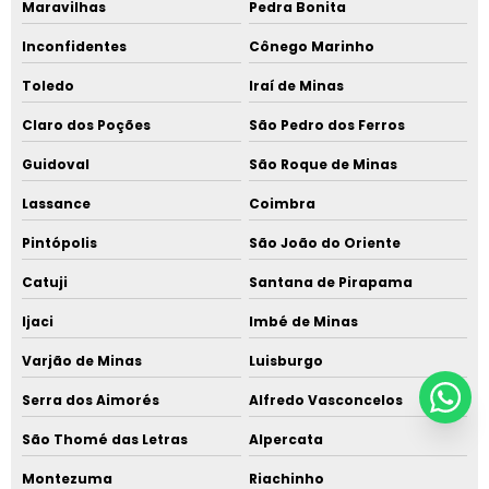
Maravilhas
Pedra Bonita
Inconfidentes
Cônego Marinho
Toledo
Iraí de Minas
Claro dos Poções
São Pedro dos Ferros
Guidoval
São Roque de Minas
Lassance
Coimbra
Pintópolis
São João do Oriente
Catuji
Santana de Pirapama
Ijaci
Imbé de Minas
Varjão de Minas
Luisburgo
Serra dos Aimorés
Alfredo Vasconcelos
São Thomé das Letras
Alpercata
Montezuma
Riachinho