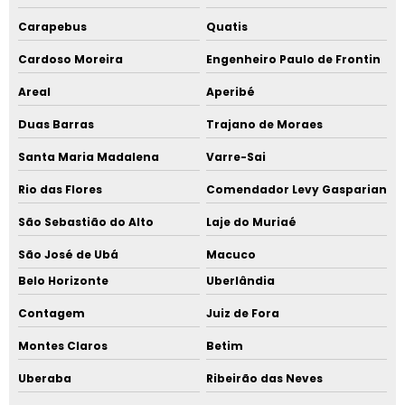
Carapebus
Quatis
Cardoso Moreira
Engenheiro Paulo de Frontin
Areal
Aperibé
Duas Barras
Trajano de Moraes
Santa Maria Madalena
Varre-Sai
Rio das Flores
Comendador Levy Gasparian
São Sebastião do Alto
Laje do Muriaé
São José de Ubá
Macuco
Belo Horizonte
Uberlândia
Contagem
Juiz de Fora
Montes Claros
Betim
Uberaba
Ribeirão das Neves