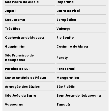
São Pedro da Aldeia
Itaperuna
Japeri
Barra do Piraí
Saquarema
Seropédica
Três Rios
Valença
Cachoeiras de Macacu
Rio Bonito
Guapimirim
Casimiro de Abreu
São Francisco de
Paraty
Itabapoana
Paraíba do Sul
Paracambi
Santo Antônio de Pádua
Mangaratiba
Armação dos Búzios
São Fidélis
São João da Barra
Bom Jesus do Itabapoana
Vassouras
Tanguá