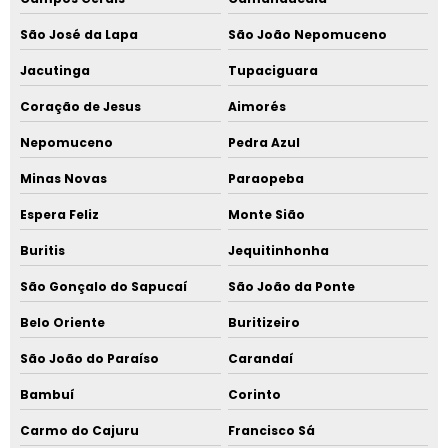
São José da Lapa
São João Nepomuceno
Jacutinga
Tupaciguara
Coração de Jesus
Aimorés
Nepomuceno
Pedra Azul
Minas Novas
Paraopeba
Espera Feliz
Monte Sião
Buritis
Jequitinhonha
São Gonçalo do Sapucaí
São João da Ponte
Belo Oriente
Buritizeiro
São João do Paraíso
Carandaí
Bambuí
Corinto
Carmo do Cajuru
Francisco Sá