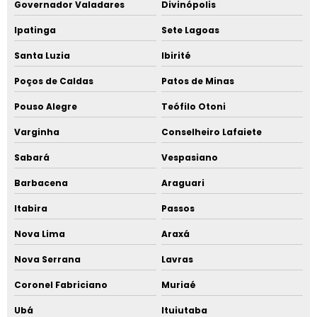
Governador Valadares
Divinópolis
Ipatinga
Sete Lagoas
Santa Luzia
Ibirité
Poços de Caldas
Patos de Minas
Pouso Alegre
Teófilo Otoni
Varginha
Conselheiro Lafaiete
Sabará
Vespasiano
Barbacena
Araguari
Itabira
Passos
Nova Lima
Araxá
Nova Serrana
Lavras
Coronel Fabriciano
Muriaé
Ubá
Ituiutaba