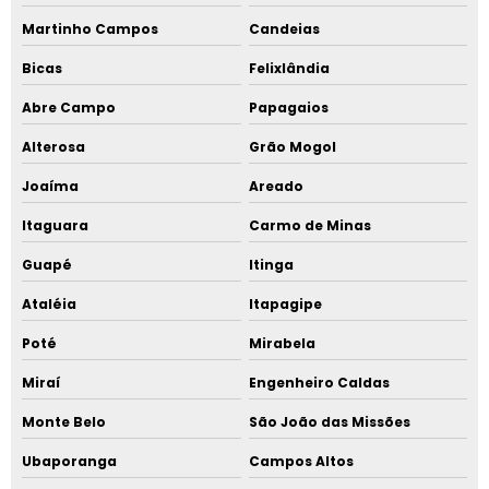
Martinho Campos
Candeias
Bicas
Felixlândia
Abre Campo
Papagaios
Alterosa
Grão Mogol
Joaíma
Areado
Itaguara
Carmo de Minas
Guapé
Itinga
Ataléia
Itapagipe
Poté
Mirabela
Miraí
Engenheiro Caldas
Monte Belo
São João das Missões
Ubaporanga
Campos Altos