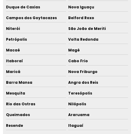
Duque de Caxias
Nova Iguaçu
Campos dos Goytacazes
Belford Roxo
Niterói
São João de Meriti
Petrópolis
Volta Redonda
Macaé
Magé
Itaboraí
Cabo Frio
Maricá
Nova Friburgo
Barra Mansa
Angra dos Reis
Mesquita
Teresópolis
Rio das Ostras
Nilópolis
Queimados
Araruama
Resende
Itaguaí