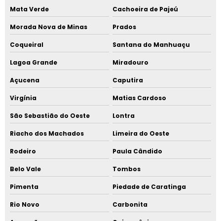
Mata Verde
Cachoeira de Pajeú
Morada Nova de Minas
Prados
Coqueiral
Santana do Manhuaçu
Lagoa Grande
Miradouro
Açucena
Caputira
Virgínia
Matias Cardoso
São Sebastião do Oeste
Lontra
Riacho dos Machados
Limeira do Oeste
Rodeiro
Paula Cândido
Belo Vale
Tombos
Pimenta
Piedade de Caratinga
Rio Novo
Carbonita