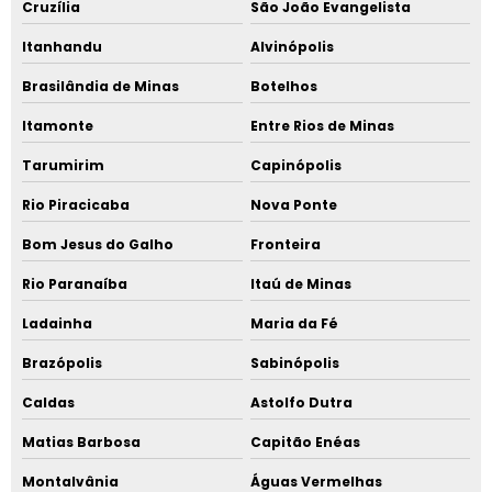
Cruzília
São João Evangelista
Itanhandu
Alvinópolis
Brasilândia de Minas
Botelhos
Itamonte
Entre Rios de Minas
Tarumirim
Capinópolis
Rio Piracicaba
Nova Ponte
Bom Jesus do Galho
Fronteira
Rio Paranaíba
Itaú de Minas
Ladainha
Maria da Fé
Brazópolis
Sabinópolis
Caldas
Astolfo Dutra
Matias Barbosa
Capitão Enéas
Montalvânia
Águas Vermelhas