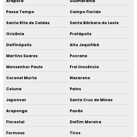
Araporã
Guimarânia
Passa Tempo
Campo Florido
Santa Rita de Caldas
Santa Bárbara do Leste
Orizânia
Pratápolis
Delfinópolis
Alto Jequitibá
Martins Soares
Pocrane
Monsenhor Paulo
Frei Inocêncio
Coronel Murta
Nazareno
Coluna
Pains
Japonvar
Santa Cruz de Minas
Araponga
Pavão
Florestal
Delfim Moreira
Formoso
Tiros