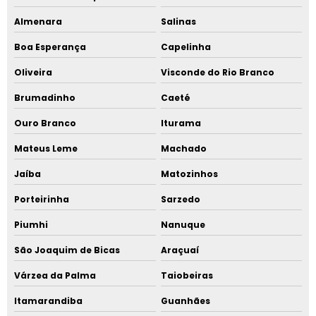
Almenara
Salinas
Boa Esperança
Capelinha
Oliveira
Visconde do Rio Branco
Brumadinho
Caeté
Ouro Branco
Iturama
Mateus Leme
Machado
Jaíba
Matozinhos
Porteirinha
Sarzedo
Piumhi
Nanuque
São Joaquim de Bicas
Araçuaí
Várzea da Palma
Taiobeiras
Itamarandiba
Guanhães