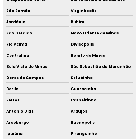
São Romão
Virginópolis
Jordânia
Rubim
São Geraldo
Novo Oriente de Minas
Rio Acima
Divisópolis
Centralina
Bonito de Minas
Bela Vista de Minas
São Sebastião do Maranhão
Dores de Campos
Setubinha
Berilo
Guaraciaba
Ferros
Carneirinho
Antônio Dias
Araújos
Arceburgo
Buenópolis
Ipuiúna
Piranguinho