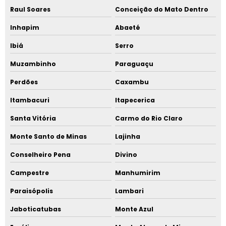
Raul Soares
Conceição do Mato Dentro
Inhapim
Abaeté
Ibiá
Serro
Muzambinho
Paraguaçu
Perdões
Caxambu
Itambacuri
Itapecerica
Santa Vitória
Carmo do Rio Claro
Monte Santo de Minas
Lajinha
Conselheiro Pena
Divino
Campestre
Manhumirim
Paraisópolis
Lambari
Jaboticatubas
Monte Azul