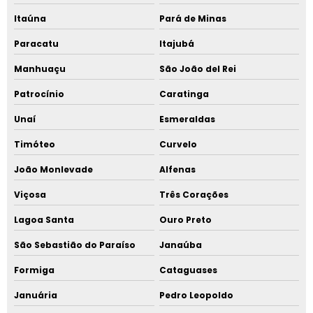
Itaúna
Pará de Minas
Paracatu
Itajubá
Manhuaçu
São João del Rei
Patrocínio
Caratinga
Unaí
Esmeraldas
Timóteo
Curvelo
João Monlevade
Alfenas
Viçosa
Três Corações
Lagoa Santa
Ouro Preto
São Sebastião do Paraíso
Janaúba
Formiga
Cataguases
Januária
Pedro Leopoldo