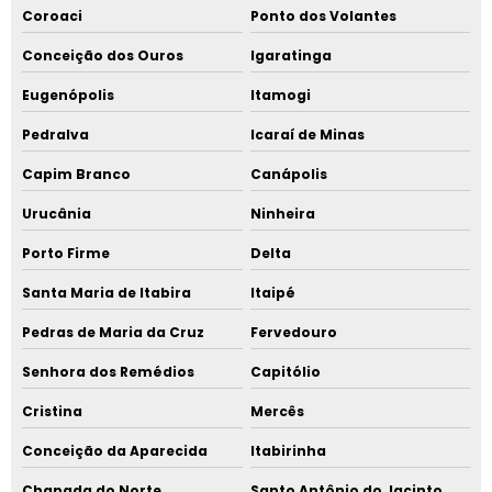
Coroaci
Ponto dos Volantes
Conceição dos Ouros
Igaratinga
Eugenópolis
Itamogi
Pedralva
Icaraí de Minas
Capim Branco
Canápolis
Urucânia
Ninheira
Porto Firme
Delta
Santa Maria de Itabira
Itaipé
Pedras de Maria da Cruz
Fervedouro
Senhora dos Remédios
Capitólio
Cristina
Mercês
Conceição da Aparecida
Itabirinha
Chapada do Norte
Santo Antônio do Jacinto