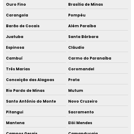
Ouro Fino
Brasília de Minas
Carangola
Pompéu
Barão de Cocais
Além Paraíba
Juatuba
Santa Bárbara
Espinosa
Cláudio
Cambuí
Carmo do Paranaíba
Três Marias
Coromandel
Conceição das Alagoas
Prata
Rio Pardo de Minas
Mutum
Santo Antônio do Monte
Novo Cruzeiro
Pitangui
Sacramento
Mantena
Elói Mendes
Campos Gerais
Camanducaia