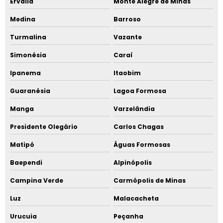
Ervália
Monte Alegre de Minas
Medina
Barroso
Turmalina
Vazante
Simonésia
Caraí
Ipanema
Itaobim
Guaranésia
Lagoa Formosa
Manga
Varzelândia
Presidente Olegário
Carlos Chagas
Matipó
Águas Formosas
Baependi
Alpinópolis
Campina Verde
Carmópolis de Minas
Luz
Malacacheta
Urucuia
Peçanha