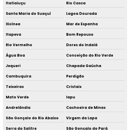
Itatiaiuçu
Rio Casca
Santa Maria do Suaçuí
Lagoa Dourada
Ilicínea
Mar de Espanha
Itapeva
Bom Repouso
Rio Vermelho
Dores do Indaiá
Água Boa
Conceição do Rio Verde
Jequeri
Chapada Gaúcha
Cambuquira
Perdigão
Teixeiras
Cristais
Mato Verde
Iapu
Andrelândia
Cachoeira de Minas
São Gonçalo do Rio Abaixo
Virgem da Lapa
Serra do Salitre
São Gonçalo do Pará