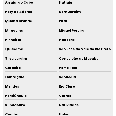
Arraial do Cabo
Itatiaia
Paty do Alferes
Bom Jardim
Iguaba Grande
Piraí
Miracema
Miguel Pereira
Pinheiral
Itaocara
Quissamã
São José do Vale do Rio Preto
Silva Jardim
Conceição de Macabu
Cordeiro
Porto Real
Cantagalo
Sapucaia
Mendes
Rio Claro
Porciúncula
Carmo
Sumidouro
Natividade
Cambuci
Italva