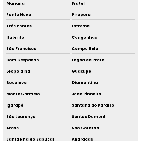
Mariana
Frutal
Ponte Nova
Pirapora
Três Pontas
Extrema
Itabirito
Congonhas
São Francisco
Campo Belo
Bom Despacho
Lagoa da Prata
Leopoldina
Guaxupé
Bocaiuva
Diamantina
Monte Carmelo
João Pinheiro
Igarapé
Santana do Paraíso
São Lourenço
Santos Dumont
Arcos
São Gotardo
Santa Rita do Sapucaí
Andradas