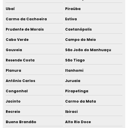
Ubaí
Piraúba
Carmo da Cachoeira
Estiva
Prudente de Morais
Caetanópolis
Cabo Verde
Campo do Meio
Gouveia
São João do Manhuaçu
Resende Costa
São Tiago
Planura
Itanhomi
Antônio Carlos
Juruaia
Congonhal
Pirapetinga
Jacinto
Carmo da Mata
Recreio
Ibiraci
Bueno Brandão
Alto Rio Doce